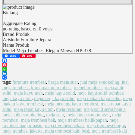
Bintang
Aggregate Rating
no rating
based on
0
votes
Brand Produk
Artsindo Furniture Jepara
Nama Produk
Model Meja Trembesi Elegan Mewah HP-378
Share
Save
Facebook
Pinterest
WhatsApp
LinkedIn
Share
tags:
furniture trembesi
,
harga meja suar
,
jual meja sonokeling
,
jual
meja trembesi
,
kursi makan trembesi
,
mebel trembesi
,
meja antiq
solid
,
meja kayu meh
,
meja kayu solid
,
meja kayu solid trembesi
,
meja kayu utuh
,
meja kerja kayu solid
,
meja makan kayu solid
,
meja
makan kayu trembesi
,
meja meeting kayu trembesi
,
meja rapat kayu
solid
,
meja rapat kayu utuh
,
meja restoran
,
meja solid serat bagus
,
meja solid sonokeling
,
meja suar
,
meja tanpa sambungan
,
meja
trembesi
,
meja trembesi bali
,
meja trembesi ballikpapan
,
meja
trembesi banjarmasin
,
meja trembesi bekasi
,
meja trembesi bogor
,
meja trembesi jakarta
,
meja trembesi kaki besi
,
meja trembesi kaki