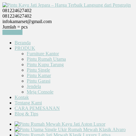
081224627402
081224627402
infokamarset@gmail.com
Jumlah =
pcs
Keranjang
Beranda
PRODUK
Furniture Kantor
Pintu Rumah Utama
Pintu Kupu Tarung
Pintu Single
Pintu Kamar
Pintu Garasi
Jendela
Meja Console
Kontak
Tentang Kami
CARA PEMESANAN
Blog & Tips