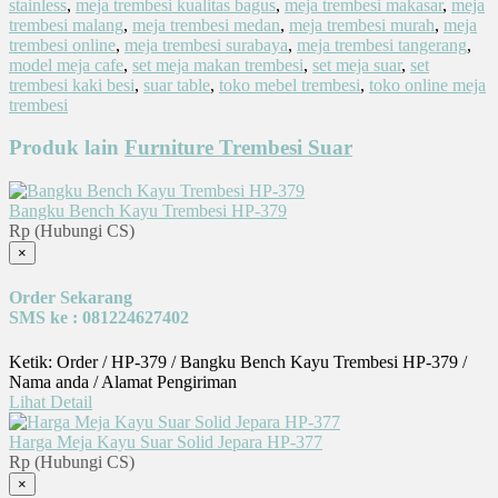
stainless
,
meja trembesi kualitas bagus
,
meja trembesi makasar
,
meja
trembesi malang
,
meja trembesi medan
,
meja trembesi murah
,
meja
trembesi online
,
meja trembesi surabaya
,
meja trembesi tangerang
,
model meja cafe
,
set meja makan trembesi
,
set meja suar
,
set
trembesi kaki besi
,
suar table
,
toko mebel trembesi
,
toko online meja
trembesi
Produk lain
Furniture Trembesi Suar
Bangku Bench Kayu Trembesi HP-379
Rp (Hubungi CS)
×
Order Sekarang
SMS ke : 081224627402
Ketik: Order / HP-379 / Bangku Bench Kayu Trembesi HP-379 /
Nama anda / Alamat Pengiriman
Lihat Detail
Harga Meja Kayu Suar Solid Jepara HP-377
Rp (Hubungi CS)
×