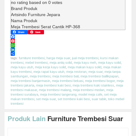
no rating
based on
0
votes
Brand Produk
Artsindo Furniture Jepara
Nama Produk
Meja Trembesi Serat Cantik HP-368
Share
Save
Facebook
Pinterest
WhatsApp
LinkedIn
Share
tags:
furniture trembesi
,
harga meja suar
,
jual meja trembesi
,
kursi makan
trembesi
,
mebel trembesi
,
meja antiq solid
,
meja kayu meh
,
meja kayu solid
,
meja kayu utuh
,
meja kerja kayu solid
,
meja makan kayu solid
,
meja makan
kayu trembesi
,
meja rapat kayu utuh
,
meja restoran
,
meja suar
,
meja tanpa
sambungan
,
meja trembesi
,
meja trembesi bali
,
meja trembesi ballikpapan
,
meja trembesi banjarmasin
,
meja trembesi bekasi
,
meja trembesi bogor
,
meja
trembesi jakarta
,
meja trembesi kaki besi
,
meja trembesi kaki stainless
,
meja
trembesi makasar
,
meja trembesi malang
,
meja trembesi medan
,
meja
trembesi surabaya
,
meja trembesi tangerang
,
model meja cafe
,
set meja
makan trembesi
,
set meja suar
,
set trembesi kaki besi
,
suar table
,
toko mebel
trembesi
Produk Lain
Furniture Trembesi Suar