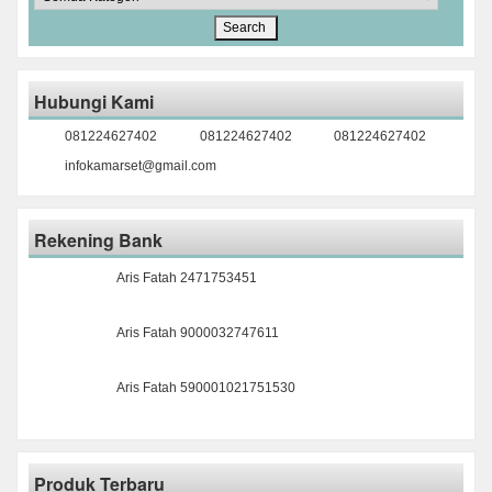
Hubungi Kami
081224627402
081224627402
081224627402
infokamarset@gmail.com
Rekening Bank
Aris Fatah 2471753451
Aris Fatah 9000032747611
Aris Fatah 590001021751530
Produk Terbaru