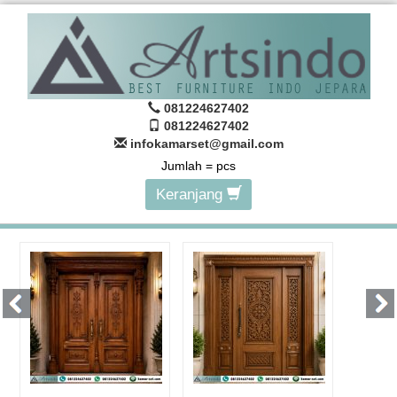
081224627402
081224627402
infokamarset@gmail.com
Jumlah =
pcs
Keranjang