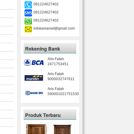
081224627402
081224627402
081224627402
infokamarset@gmail.com
Rekening Bank
Aris Fatah
2471753451
Aris Fatah
9000032747611
Aris Fatah
590001021751530
Produk Terbaru