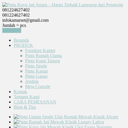
081224627402
081224627402
infokamarset@gmail.com
Jumlah =
pcs
Keranjang
Beranda
PRODUK
Furniture Kantor
Pintu Rumah Utama
Pintu Kupu Tarung
Pintu Single
Pintu Kamar
Pintu Garasi
Jendela
Meja Console
Kontak
Tentang Kami
CARA PEMESANAN
Blog & Tips