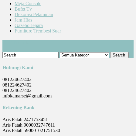
Meja Console
Bufet Tv
Dekorasi Pelaminan
Jam Hias
Gazebo Jepara
Furniture Trembesi Suar
Cari Produk
Hubungi Kami
081224627402
081224627402
081224627402
infokamarset@gmail.com
Rekening Bank
Aris Fatah 2471753451
Aris Fatah 9000032747611
Aris Fatah 590001021751530