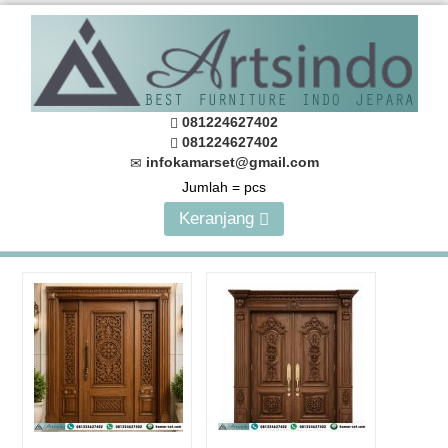
081224627402
081224627402
infokamarset@gmail.com
Jumlah =
pcs
Keranjang