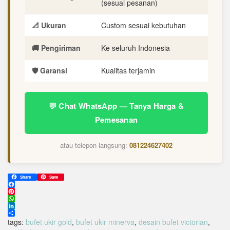
(sesuai pesanan)
📐 Ukuran
Custom sesuai kebutuhan
🚚 Pengiriman
Ke seluruh Indonesia
🛡️ Garansi
Kualitas terjamin
💬 Chat WhatsApp — Tanya Harga &
Pemesanan
atau telepon langsung:
081224627402
Share
Save
Facebook
Pinterest
WhatsApp
LinkedIn
Share
tags:
bufet ukir gold
,
bufet ukir minerva
,
desain bufet victorian
,