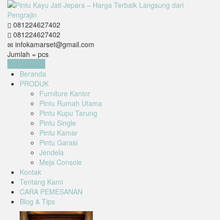
081224627402
081224627402
infokamarset@gmail.com
Jumlah =
pcs
Keranjang
Beranda
PRODUK
Furniture Kantor
Pintu Rumah Utama
Pintu Kupu Tarung
Pintu Single
Pintu Kamar
Pintu Garasi
Jendela
Meja Console
Kontak
Tentang Kami
CARA PEMESANAN
Blog & Tips