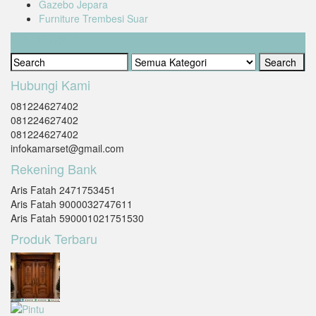
Gazebo Jepara
Furniture Trembesi Suar
Cari Produk
Hubungi Kami
081224627402
081224627402
081224627402
infokamarset@gmail.com
Rekening Bank
Aris Fatah 2471753451
Aris Fatah 9000032747611
Aris Fatah 590001021751530
Produk Terbaru