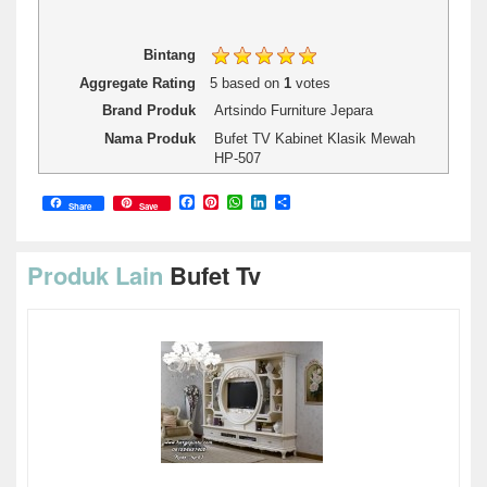
Bintang
Aggregate Rating
5
based on
1
votes
Brand Produk
Artsindo Furniture Jepara
Nama Produk
Bufet TV Kabinet Klasik Mewah
HP-507
Facebook
Pinterest
WhatsApp
LinkedIn
Share
Share
Save
Produk Lain
Bufet Tv