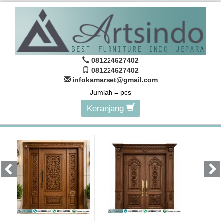
081224627402
081224627402
infokamarset@gmail.com
Jumlah =
pcs
Keranjang