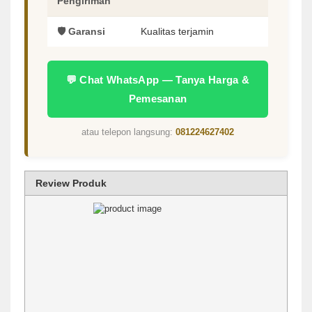
Pengiriman
🛡️ Garansi
Kualitas terjamin
💬 Chat WhatsApp — Tanya Harga &
Pemesanan
atau telepon langsung:
081224627402
Review Produk
1 star
2 stars
3 stars
4 stars
5 stars
Rating