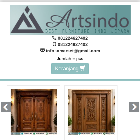
081224627402
081224627402
infokamarset@gmail.com
Jumlah =
pcs
Keranjang