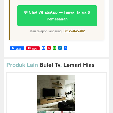
💬 Chat WhatsApp — Tanya Harga &
Pemesanan
atau telepon langsung:
081224627402
Facebook
Pinterest
WhatsApp
LinkedIn
Share
Share
Save
Produk Lain
Bufet Tv
,
Lemari Hias