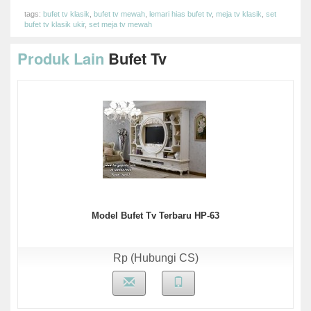
tags:
bufet tv klasik
,
bufet tv mewah
,
lemari hias bufet tv
,
meja tv klasik
,
set
bufet tv klasik ukir
,
set meja tv mewah
Produk Lain
Bufet Tv
Model Bufet Tv Terbaru HP-63
Rp (Hubungi CS)