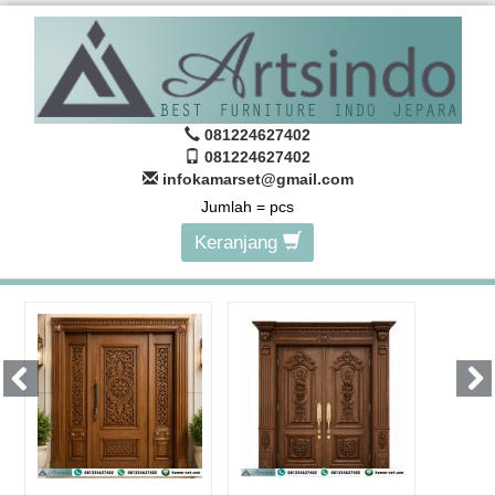
081224627402
081224627402
infokamarset@gmail.com
Jumlah =
pcs
Keranjang