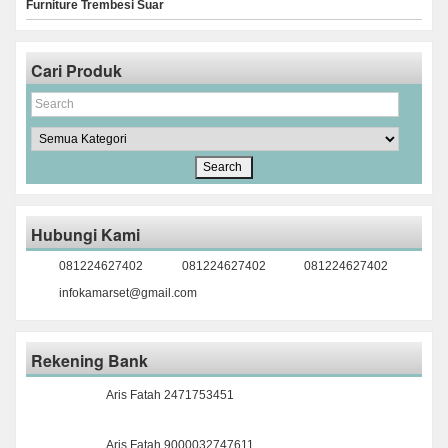
Furniture Trembesi Suar
Cari Produk
Hubungi Kami
081224627402
081224627402
081224627402
infokamarset@gmail.com
Rekening Bank
Aris Fatah 2471753451
Aris Fatah 9000032747611