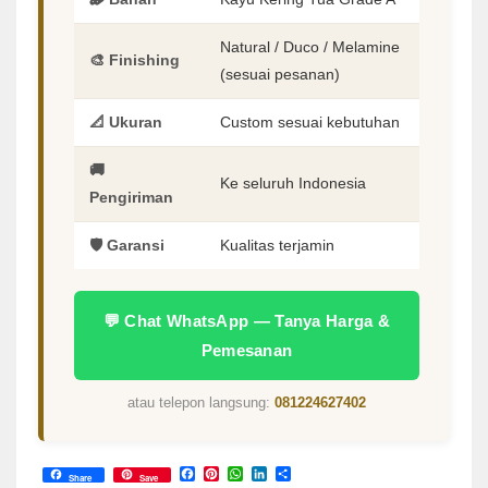
Natural / Duco / Melamine
🎨 Finishing
(sesuai pesanan)
📐 Ukuran
Custom sesuai kebutuhan
🚚
Ke seluruh Indonesia
Pengiriman
🛡️ Garansi
Kualitas terjamin
💬 Chat WhatsApp — Tanya Harga &
Pemesanan
atau telepon langsung:
081224627402
Facebook
Pinterest
WhatsApp
LinkedIn
Share
Share
Save