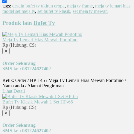
LinkedIn
Share
tags:
desain bufet tv ukiran eropa
,
meja tv frame
,
meja tv lemari hias
,
model set meja tv
,
set bufet tv klasik
,
set meja tv mewah
Produk lain
Bufet Tv
Meja Tv Lemari Hias Mewah Portofino
Rp (Hubungi CS)
×
Order Sekarang
SMS ke : 081224627402
Ketik: Order / HP-145 / Meja Tv Lemari Hias Mewah Portofino /
Nama anda / Alamat Pengiriman
Lihat Detail
Bufet Tv Klasik Mewah 1 Set HP-65
Rp (Hubungi CS)
×
Order Sekarang
SMS ke : 081224627402