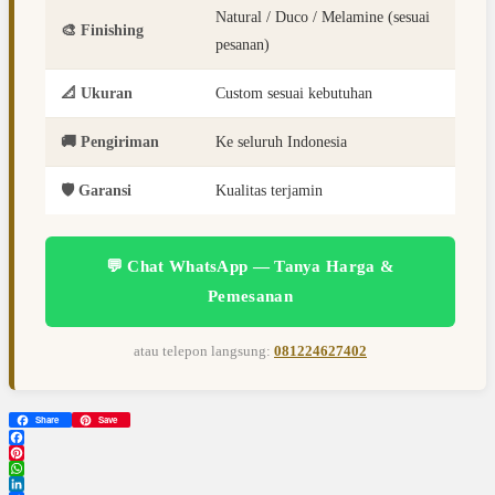
Natural / Duco / Melamine (sesuai
🎨 Finishing
pesanan)
📐 Ukuran
Custom sesuai kebutuhan
🚚 Pengiriman
Ke seluruh Indonesia
🛡️ Garansi
Kualitas terjamin
💬 Chat WhatsApp — Tanya Harga &
Pemesanan
atau telepon langsung:
081224627402
Share
Save
Facebook
Pinterest
WhatsApp