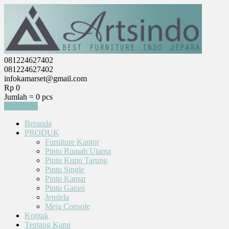
081224627402
081224627402
infokamarset@gmail.com
Rp 0
Jumlah =
0
pcs
Keranjang
Beranda
PRODUK
Furniture Kantor
Pintu Rumah Utama
Pintu Kupu Tarung
Pintu Single
Pintu Kamar
Pintu Garasi
Jendela
Meja Console
Kontak
Tentang Kami