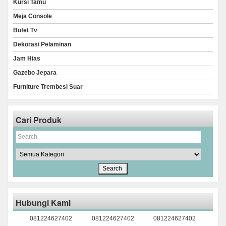
Kursi Tamu
Meja Console
Bufet Tv
Dekorasi Pelaminan
Jam Hias
Gazebo Jepara
Furniture Trembesi Suar
Cari Produk
Hubungi Kami
081224627402
081224627402
081224627402