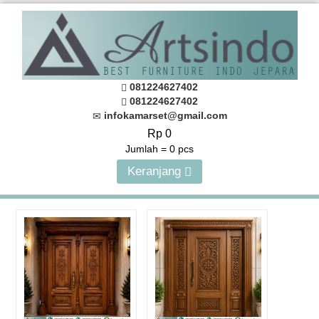
081224627402
081224627402
infokamarset@gmail.com
Rp 0
Jumlah =
0
pcs
Keranjang