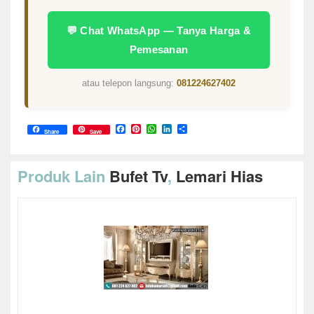
💬 Chat WhatsApp — Tanya Harga &
Pemesanan
atau telepon langsung:
081224627402
Facebook
Pinterest
WhatsApp
LinkedIn
Share
Share
Save
Produk Lain
Bufet Tv
,
Lemari Hias