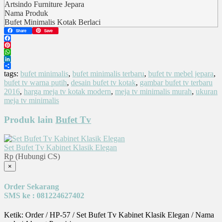
Artsindo Furniture Jepara
Nama Produk
Bufet Minimalis Kotak Berlaci
Share
Save
Facebook
Pinterest
WhatsApp
LinkedIn
Share
tags:
bufet minimalis
,
bufet minimalis terbaru
,
bufet tv mebel jepara
,
bufet tv warna putih
,
desain bufet tv kotak
,
gambar bufet tv terbaru
2016
,
harga meja tv kotak modern
,
meja tv minimalis murah
,
ukuran
meja tv minimalis
Produk lain
Bufet Tv
Set Bufet Tv Kabinet Klasik Elegan
Rp (Hubungi CS)
×
Order Sekarang
SMS ke : 081224627402
Ketik: Order / HP-57 / Set Bufet Tv Kabinet Klasik Elegan / Nama