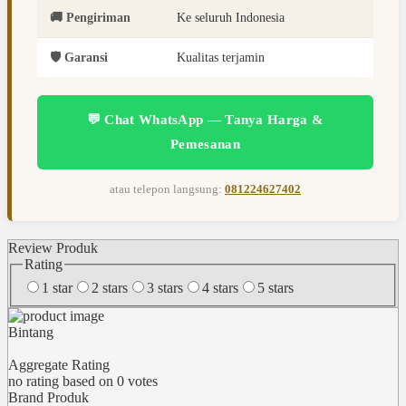
🚚 Pengiriman
Ke seluruh Indonesia
🛡️ Garansi
Kualitas terjamin
💬 Chat WhatsApp — Tanya Harga &
Pemesanan
atau telepon langsung:
081224627402
Review Produk
Rating
1 star
2 stars
3 stars
4 stars
5 stars
Bintang
Aggregate Rating
no rating
based on
0
votes
Brand Produk