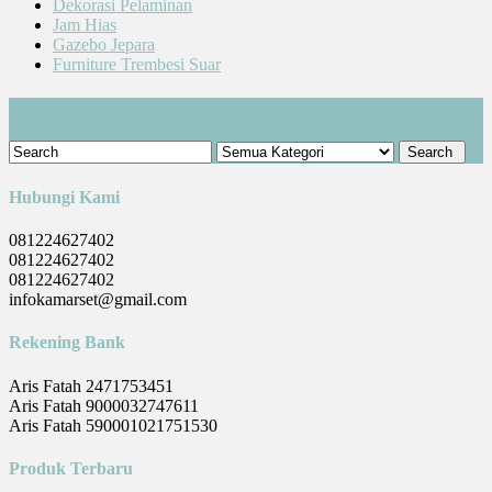
Dekorasi Pelaminan
Jam Hias
Gazebo Jepara
Furniture Trembesi Suar
Cari Produk
Hubungi Kami
081224627402
081224627402
081224627402
infokamarset@gmail.com
Rekening Bank
Aris Fatah 2471753451
Aris Fatah 9000032747611
Aris Fatah 590001021751530
Produk Terbaru