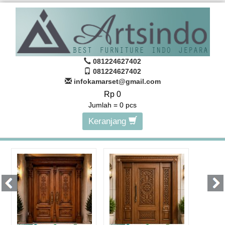
081224627402
081224627402
infokamarset@gmail.com
Rp 0
Jumlah =
0
pcs
Keranjang