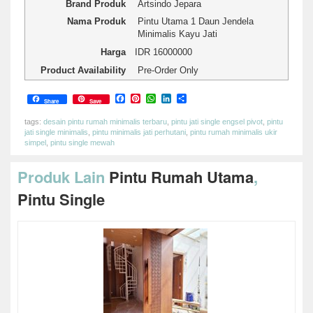
Brand Produk
Artsindo Jepara
Nama Produk
Pintu Utama 1 Daun Jendela
Minimalis Kayu Jati
Harga
IDR
16000000
Product Availability
Pre-Order Only
Facebook
Pinterest
WhatsApp
LinkedIn
Share
Share
Save
tags:
desain pintu rumah minimalis terbaru
,
pintu jati single engsel pivot
,
pintu
jati single minimalis
,
pintu minimalis jati perhutani
,
pintu rumah minimalis ukir
simpel
,
pintu single mewah
Produk Lain
Pintu Rumah Utama
,
Pintu Single