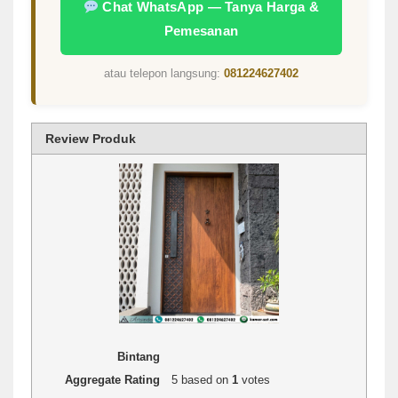
Chat WhatsApp — Tanya Harga &
Pemesanan
atau telepon langsung:
081224627402
Review Produk
1 star
2 stars
3 stars
4 stars
5 stars
Rating
Bintang
Aggregate Rating
5
based on
1
votes