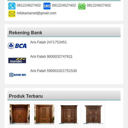
081224627402
081224627402
081224627402
infokamarset@gmail.com
Rekening Bank
Aris Fatah 2471753451
Aris Fatah 9000032747611
Aris Fatah 590001021751530
Produk Terbaru