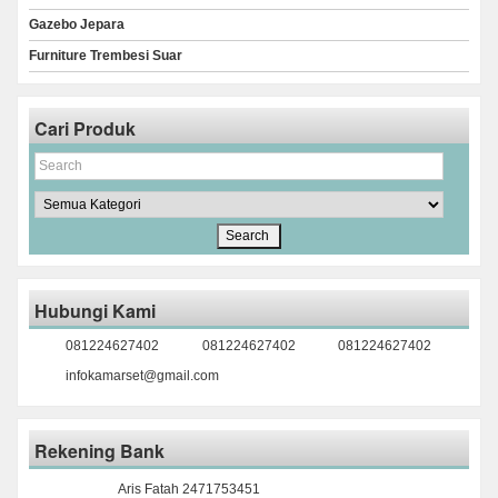
Gazebo Jepara
Furniture Trembesi Suar
Cari Produk
Hubungi Kami
081224627402
081224627402
081224627402
infokamarset@gmail.com
Rekening Bank
Aris Fatah 2471753451