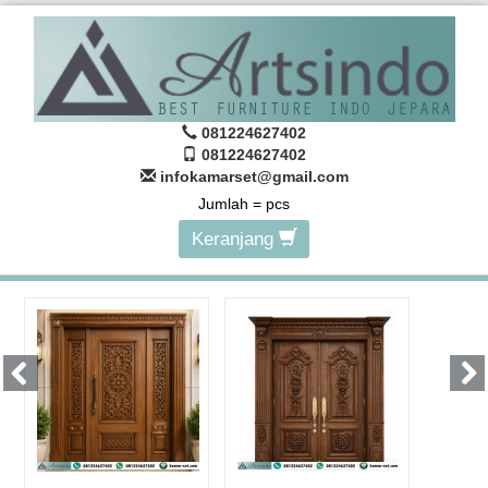
081224627402
081224627402
infokamarset@gmail.com
Jumlah =
pcs
Keranjang