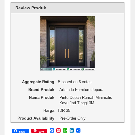
Review Produk
1 star
2 stars
3 stars
4 stars
5 stars
Rating
Aggregate Rating
5
based on
3
votes
Brand Produk
Artsindo Furniture Jepara
Nama Produk
Pintu Depan Rumah Minimalis
Kayu Jati Tinggi 3M
Harga
IDR
35
Product Availability
Pre-Order Only
Facebook
Pinterest
WhatsApp
LinkedIn
Share
Share
Save