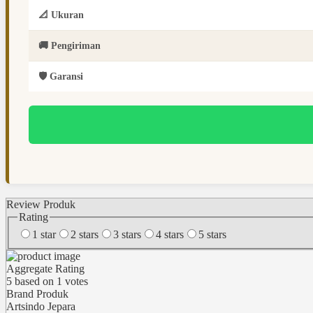
📐 Ukuran
🚚 Pengiriman
🛡️ Garansi
Review Produk
Rating
1 star
2 stars
3 stars
4 stars
5 stars
Aggregate Rating
5
based on
1
votes
Brand Produk
Artsindo Jepara