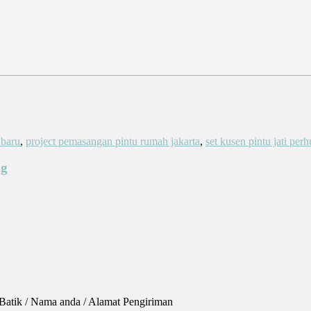
 baru
,
project pemasangan pintu rumah jakarta
,
set kusen pintu jati perh
ng
Batik / Nama anda / Alamat Pengiriman