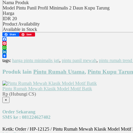
Nama Produk
Model Pintu Panil Profil Minimalis 2 Daun Kupu Tarung
Harga
IDR
20
Product Availability
Available in Stock
Share
Save
Facebook
Pinterest
WhatsApp
LinkedIn
Share
tags:
harga pintu minimalis jati
,
pintu panil mewah
,
pintu rumah trend
Produk lain
Pintu Rumah Utama
,
Pintu Kupu Taru
Pintu Rumah Mewah Klasik Model Motif Batik
Rp (Hubungi CS)
×
Order Sekarang
SMS ke : 081224627402
Ketik: Order / HP-12125 / Pintu Rumah Mewah Klasik Model Motif 