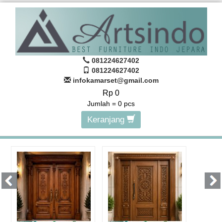
081224627402
081224627402
infokamarset@gmail.com
Rp 0
Jumlah =
0
pcs
Keranjang