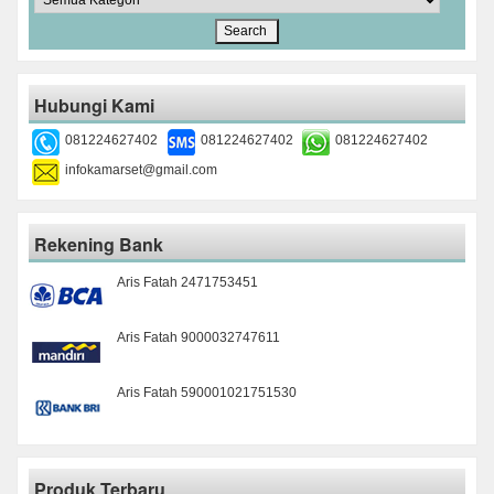
Hubungi Kami
081224627402
081224627402
081224627402
infokamarset@gmail.com
Rekening Bank
Aris Fatah 2471753451
Aris Fatah 9000032747611
Aris Fatah 590001021751530
Produk Terbaru