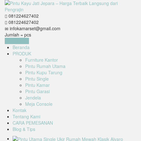
081224627402
081224627402
infokamarset@gmail.com
Jumlah =
pcs
Keranjang
Beranda
PRODUK
Furniture Kantor
Pintu Rumah Utama
Pintu Kupu Tarung
Pintu Single
Pintu Kamar
Pintu Garasi
Jendela
Meja Console
Kontak
Tentang Kami
CARA PEMESANAN
Blog & Tips