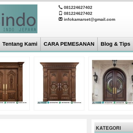
081224627402
081224627402
infokamarset@gmail.com
Tentang Kami
CARA PEMESANAN
Blog & Tips
KATEGORI