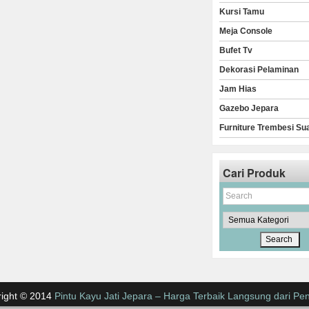
Kursi Tamu
Meja Console
Bufet Tv
Dekorasi Pelaminan
Jam Hias
Gazebo Jepara
Furniture Trembesi Su
Cari Produk
ight © 2014
Pintu Kayu Jati Jepara – Harga Terbaik Langsung dari Pen