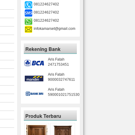
081224627402
081224627402
081224627402
infokamarset@gmail.com
Rekening Bank
Aris Fatah
2471753451
Aris Fatah
9000032747611
Aris Fatah
590001021751530
Produk Terbaru