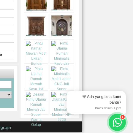
ar
💬 Ada yang bisa kami
bantu?
Balas dalam 1 jam
1
grajin