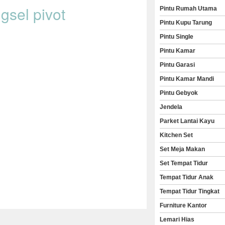
ngsel pivot
Pintu Rumah Utama
Pintu Kupu Tarung
Pintu Single
Pintu Kamar
Pintu Garasi
Pintu Kamar Mandi
Pintu Gebyok
Jendela
Parket Lantai Kayu
Kitchen Set
Set Meja Makan
Set Tempat Tidur
Tempat Tidur Anak
Tempat Tidur Tingkat
Furniture Kantor
Lemari Hias