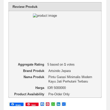
Review Produk
1 star
2 stars
3 stars
4 stars
5 stars
Rating
Aggregate Rating
5
based on
1
votes
Brand Produk
Artsindo Jepara
Nama Produk
Pintu Garasi Minimalis Modern
Kayu Jati Perhutani Terbaru
Harga
IDR
5000000
Product Availability
Pre-Order Only
Facebook
Pinterest
WhatsApp
LinkedIn
Share
Share
Save