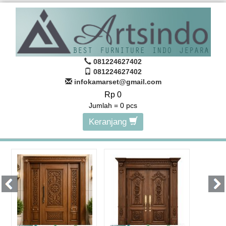
081224627402
081224627402
infokamarset@gmail.com
Rp 0
Jumlah =
0
pcs
Keranjang