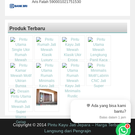
Aris Fatah 590001021751530
Produk Terbaru
💬 Ada yang bisa kami
bantu?
Balas dalam 1 jam
Copyright © 2014
Pintu Kayu Jati Jepara – Harga Terbaik
1
Langsung dari Pengrajin