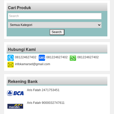
Cari Produk
Hubungi Kami
081224627402
081224627402
081224627402
infokamarset@gmail.com
Rekening Bank
Aris Fatah 2471753451
Aris Fatah 9000032747611