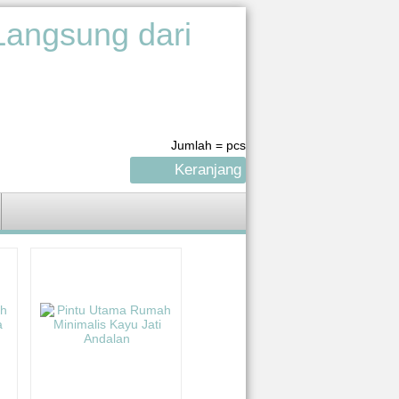
Jumlah =
pcs
Keranjang