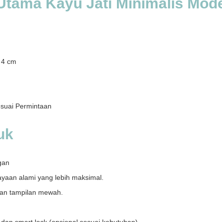
 Utama Kayu Jati Minimalis Mo
 4 cm
suai Permintaan
uk
gan
yaan alami yang lebih maksimal.
gan tampilan mewah.
dan smart lock (opsional sesuai kebutuhan).