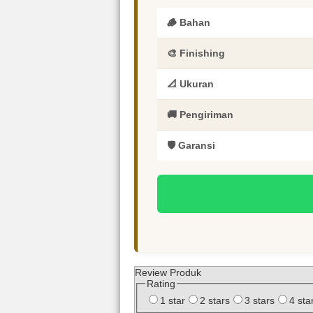
🪵 Bahan
🎨 Finishing
📐 Ukuran
🚚 Pengiriman
🛡️ Garansi
Review Produk
Rating
1 star
2 stars
3 stars
4 sta