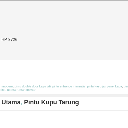
n HP-9726
ah modern
,
pintu double door kayu jati
,
pintu entrance minimalis
,
pintu kayu jati panel kaca
,
pin
pintu utama rumah mewah
 Utama
,
Pintu Kupu Tarung