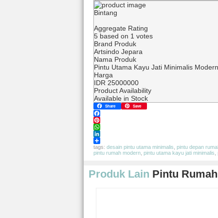
Bintang
Aggregate Rating
5
based on
1
votes
Brand Produk
Artsindo Jepara
Nama Produk
Pintu Utama Kayu Jati Minimalis Moder
Harga
IDR
25000000
Product Availability
Available in Stock
Share
Save
Facebook
Pinterest
WhatsApp
LinkedIn
Share
tags:
desain pintu utama minimalis
,
pintu depan rum
pintu rumah modern
,
pintu utama kayu jati minimalis
,
Produk Lain
Pintu Rumah