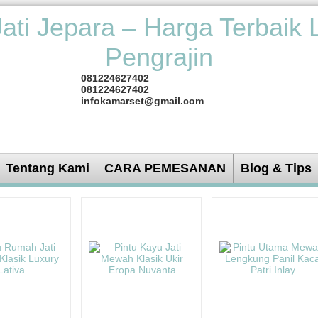
081224627402
081224627402
infokamarset@gmail.com
Tentang Kami
CARA PEMESANAN
Blog & Tips