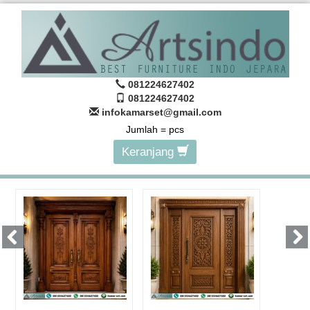
081224627402
081224627402
infokamarset@gmail.com
Jumlah =
pcs
Keranjang