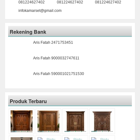
081224627402
081224627402
081224627402
infokamarset@gmail.com
Rekening Bank
Aris Fatah 2471753451
Aris Fatah 9000032747611
Aris Fatah 590001021751530
Produk Terbaru