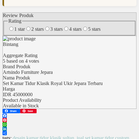
Review Produk
Rating
1 star
2 stars
3 stars
4 stars
5 stars
Bintang
Aggregate Rating
5
based on
4
votes
Brand Produk
Artsindo Furniture Jepara
Nama Produk
Set Kamar Tidur Klasik Royal Ukir Jepara Terbaru
Harga
IDR
45000000
Product Availability
Available in Stock
Share
Save
Facebook
Pinterest
WhatsApp
LinkedIn
Share
tags:
desain kamar tidur klasik sultan
,
jual set kamar tidur custom
,