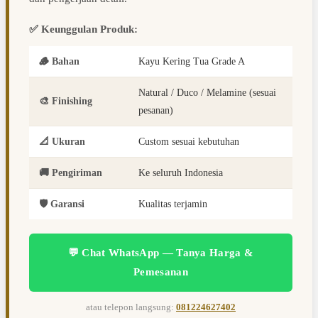
✅ Keunggulan Produk:
🪵 Bahan
Kayu Kering Tua Grade A
Natural / Duco / Melamine (sesuai
🎨 Finishing
pesanan)
📐 Ukuran
Custom sesuai kebutuhan
🚚 Pengiriman
Ke seluruh Indonesia
🛡️ Garansi
Kualitas terjamin
💬 Chat WhatsApp — Tanya Harga &
Pemesanan
atau telepon langsung:
081224627402