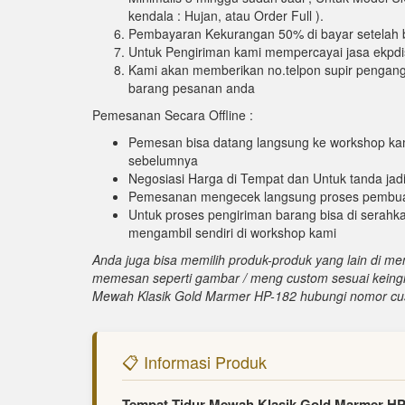
kendala : Hujan, atau Order Full ).
Pembayaran Kekurangan 50% di bayar setelah b
Untuk Pengiriman kami mempercayai jasa ekpdis
Kami akan memberikan no.telpon supir pengan
barang pesanan anda
Pemesanan Secara Offline :
Pemesan bisa datang langsung ke workshop kam
sebelumnya
Negosiasi Harga di Tempat dan Untuk tanda jad
Pemesanan mengecek langsung proses pembu
Untuk proses pengiriman barang bisa di serahk
mengambil sendiri di workshop kami
Anda juga bisa memilih produk-produk yang lain di men
memesan seperti gambar / meng custom sesuai keingi
Mewah Klasik Gold Marmer HP-182 hubungi nomor cus
📋 Informasi Produk
Tempat Tidur Mewah Klasik Gold Marmer HP