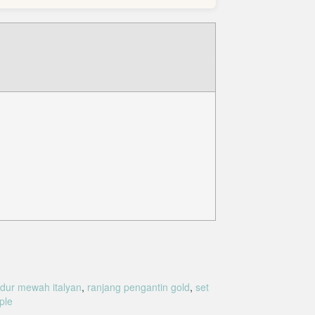
idur mewah italyan
,
ranjang pengantin gold
,
set
ple