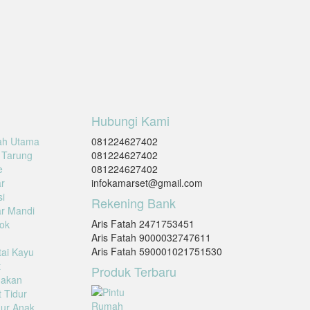
Hubungi Kami
ah Utama
081224627402
 Tarung
081224627402
e
081224627402
r
infokamarset@gmail.com
i
Rekening Bank
r Mandi
Aris Fatah 2471753451
ok
Aris Fatah 9000032747611
Aris Fatah 590001021751530
tai Kayu
t
Produk Terbaru
Makan
 Tidur
ur Anak