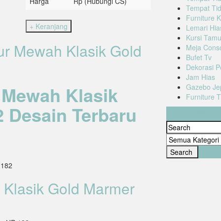
Harga
Rp (Hubungi CS)
Tempat Tid
Furniture K
Lemari Hia
Kursi Tam
ur Mewah Klasik Gold
Meja Cons
Bufet Tv
Dekorasi P
Jam Hias
 Mewah Klasik
Gazebo Je
Furniture 
 Desain Terbaru
Cari Produk
-182
 Klasik Gold Marmer