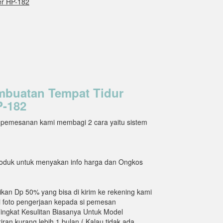
er HP-182
mbuatan Tempat Tidur
P-182
a pemesanan kami membagi 2 cara yaitu sistem
 produk untuk menyakan info harga dan Ongkos
an Dp 50% yang bisa di kirim ke rekening kami
 foto pengerjaan kepada si pemesan
ngkat Kesulitan Biasanya Untuk Model
ran kurang lebih 1 bulan ( Kalau tidak ada