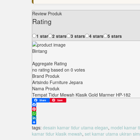
Review Produk
Rating
1 star
2 stars
3 stars
4 stars
5 stars
Bintang
Aggregate Rating
no rating
based on
0
votes
Brand Produk
Artsindo Furniture Jepara
Nama Produk
Tempat Tidur Mewah Klasik Gold Marmer HP-182
Share
Save
Facebook
Pinterest
WhatsApp
LinkedIn
Share
tags:
desain kamar tidur utama elegan
,
model kamar t
kamar tidur klasik mewah
,
set kamar utama ukiran sim