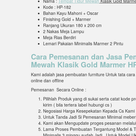
Nama :
Tempat Tidur Mewah
Klasik Gold Marm
Kode : HP-182
Bahan Kayu Mahoni + Oscar
Finishing Gold + Marmer
Ranjang Ukuran 180 x 200 cm
2 Nakas Meja Lampu
Meja Rias Berdiri
Lemari Pakaian Minimalis Marmer 2 Pintu
Cara Pemesanan dan Jasa Pe
Mewah Klasik Gold Marmer H
Kami adalah jasa pembuatan furniture Untuk tata car
online dan offline
Pemesanan Secara Online :
Pilihlah Produk yang di sukai serta catat kode
kirim ( bila tertera label hubungi cs )
Negosiasi Harga Kesepekatan Kepada Cs Kami
Untuk Tanda Jadi Si Pemesanan Minimal meberik
Kami akan Mengupdate proges pesanan melalui
Lama Proses Pembuatan Tergantung Model & Ti
Minimalis 3 minggu sudah Jadi , Untuk Model Uki