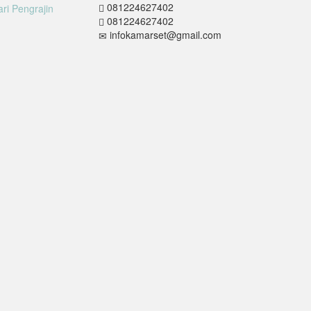
081224627402
081224627402
infokamarset@gmail.com