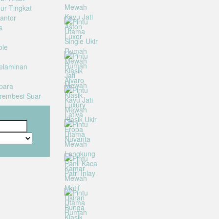
ur Tingkat
antor
s
u
ole
elaminan
para
Trembesi Suar