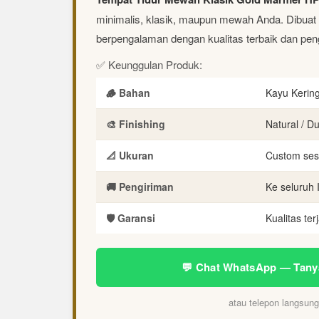
minimalis, klasik, maupun mewah Anda. Dibuat d
berpengalaman dengan kualitas terbaik dan peng
✅ Keunggulan Produk:
🪵 Bahan
Kayu Kerin
🎨 Finishing
Natural / D
📐 Ukuran
Custom ses
🚚 Pengiriman
Ke seluruh 
🛡️ Garansi
Kualitas ter
💬 Chat WhatsApp — Tany
atau telepon langsun