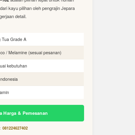
ari kayu pilihan oleh pengrajin Jepara
erjaan detail.
g Tua Grade A
uco / Melamine (sesuai pesanan)
uai kebutuhan
Indonesia
jamin
a Harga & Pemesanan
g:
081224627402