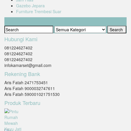
Gazebo Jepara
Furniture Trembesi Suar
Cari Produk
Hubungi Kami
081224627402
081224627402
081224627402
infokamarset@gmail.com
Rekening Bank
Aris Fatah 2471753451
Aris Fatah 9000032747611
Aris Fatah 590001021751530
Produk Terbaru