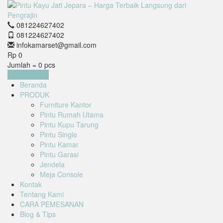
081224627402
081224627402
infokamarset@gmail.com
Rp 0
Jumlah =
0
pcs
Keranjang
Beranda
PRODUK
Furniture Kantor
Pintu Rumah Utama
Pintu Kupu Tarung
Pintu Single
Pintu Kamar
Pintu Garasi
Jendela
Meja Console
Kontak
Tentang Kami
CARA PEMESANAN
Blog & Tips