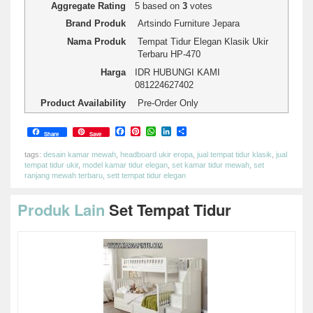
Aggregate Rating
5
based on
3
votes
Brand Produk
Artsindo Furniture Jepara
Nama Produk
Tempat Tidur Elegan Klasik Ukir
Terbaru HP-470
Harga
IDR
HUBUNGI KAMI
081224627402
Product Availability
Pre-Order Only
Facebook
Pinterest
WhatsApp
LinkedIn
Share
Share
Save
tags:
desain kamar mewah
,
headboard ukir eropa
,
jual tempat tidur klasik
,
jual
tempat tidur ukir
,
model kamar tidur elegan
,
set kamar tidur mewah
,
set
ranjang mewah terbaru
,
sett tempat tidur elegan
Produk Lain
Set Tempat Tidur