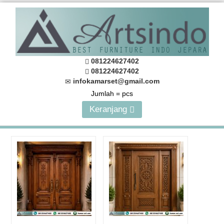
081224627402
081224627402
infokamarset@gmail.com
Jumlah =
pcs
Keranjang