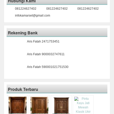
Hubungi Kami
081224627402
081224627402
081224627402
infokamarset@gmail.com
Rekening Bank
Aris Fatah 2471753451
Aris Fatah 9000032747611
Aris Fatah 590001021751530
Produk Terbaru