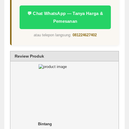
💬 Chat WhatsApp — Tanya Harga &
Pemesanan
atau telepon langsung:
081224627402
Review Produk
1 star
2 stars
3 stars
4 stars
5 stars
Rating
Bintang