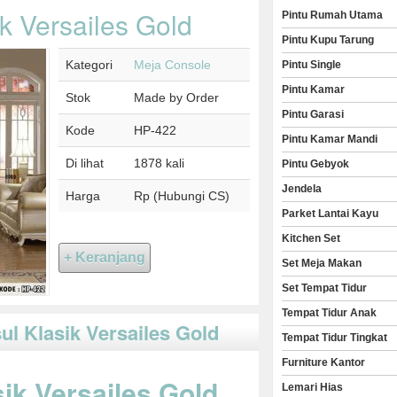
k Versailes Gold
Pintu Rumah Utama
Pintu Kupu Tarung
Kategori
Meja Console
Pintu Single
Pintu Kamar
Stok
Made by Order
Pintu Garasi
Kode
HP-422
Pintu Kamar Mandi
Di lihat
1878 kali
Pintu Gebyok
Jendela
Harga
Rp (Hubungi CS)
Parket Lantai Kayu
Kitchen Set
Set Meja Makan
Set Tempat Tidur
Tempat Tidur Anak
ul Klasik Versailes Gold
Tempat Tidur Tingkat
Furniture Kantor
ik Versailes Gold,
Lemari Hias