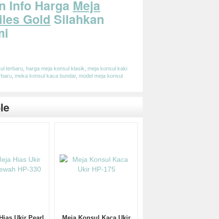
n Info Harga
Meja
iles Gold
Silahkan
mi
App
edIn
hare
ul terbaru
,
harga meja konsul klasik
,
meja konsul kaki
rbaru
,
meka konsul kaca bundar
,
model meja konsul
le
Hias Ukir Pearl
Meja Konsul Kaca Ukir