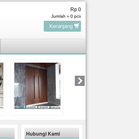
Rp 0
Jumlah =
0
pcs
Keranjang
Hubungi Kami