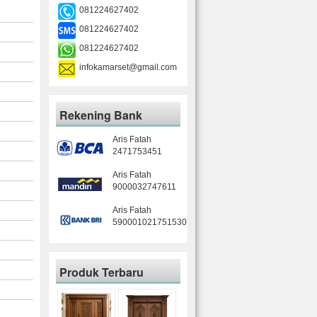
081224627402
081224627402
081224627402
infokamarset@gmail.com
Rekening Bank
Aris Fatah
2471753451
Aris Fatah
9000032747611
Aris Fatah
590001021751530
Produk Terbaru