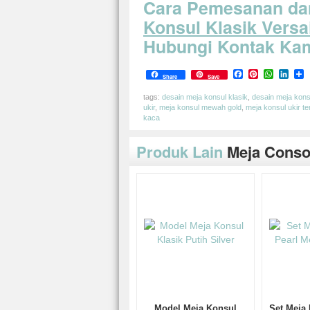
Cara Pemesanan da
Konsul Klasik Versa
Hubungi Kontak Ka
Facebook
Pinterest
Whats
Link
S
Share
Save
tags:
desain meja konsul klasik
,
desain meja kons
ukir
,
meja konsul mewah gold
,
meja konsul ukir te
kaca
Produk Lain
Meja Conso
Model Meja Konsul
Set Meja 