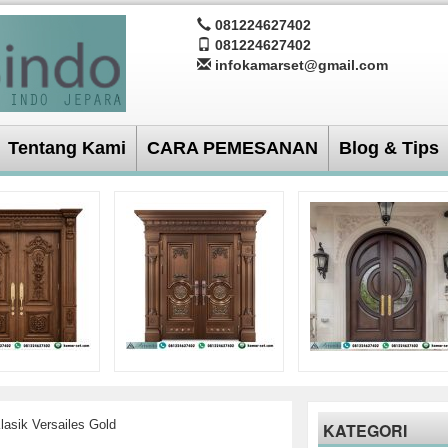
081224627402
081224627402
infokamarset@gmail.com
Tentang Kami
CARA PEMESANAN
Blog & Tips
asik Versailes Gold
KATEGORI