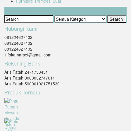
Furniture Trembesi Suar
Cari Produk
Hubungi Kami
081224627402
081224627402
081224627402
infokamarset@gmail.com
Rekening Bank
Aris Fatah 2471753451
Aris Fatah 9000032747611
Aris Fatah 590001021751530
Produk Terbaru