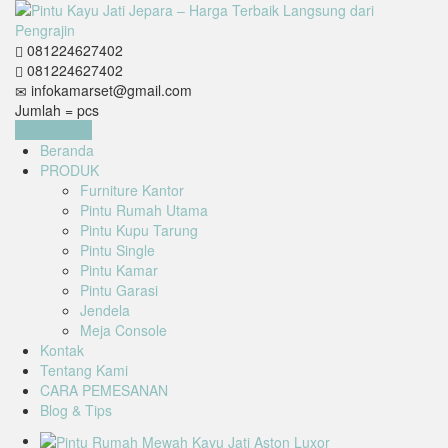
081224627402
081224627402
infokamarset@gmail.com
Jumlah =
pcs
Keranjang
Beranda
PRODUK
Furniture Kantor
Pintu Rumah Utama
Pintu Kupu Tarung
Pintu Single
Pintu Kamar
Pintu Garasi
Jendela
Meja Console
Kontak
Tentang Kami
CARA PEMESANAN
Blog & Tips