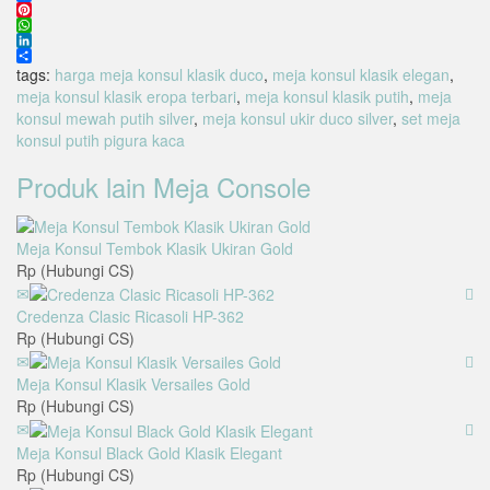
Facebook
Pinterest
WhatsApp
LinkedIn
Share
tags:
harga meja konsul klasik duco
,
meja konsul klasik elegan
,
meja konsul klasik eropa terbari
,
meja konsul klasik putih
,
meja
konsul mewah putih silver
,
meja konsul ukir duco silver
,
set meja
konsul putih pigura kaca
Produk lain
Meja Console
Meja Konsul Tembok Klasik Ukiran Gold
Rp (Hubungi CS)
Credenza Clasic Ricasoli HP-362
Rp (Hubungi CS)
Meja Konsul Klasik Versailes Gold
Rp (Hubungi CS)
Meja Konsul Black Gold Klasik Elegant
Rp (Hubungi CS)