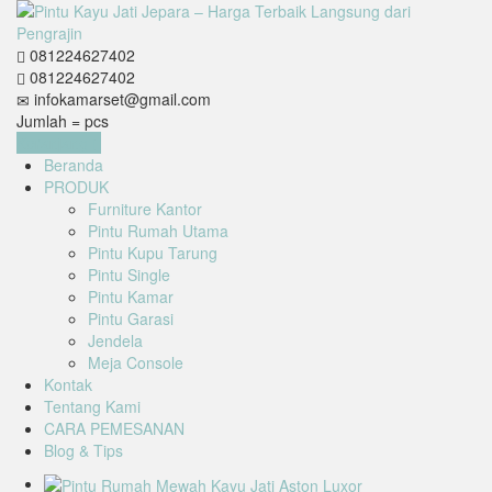
081224627402
081224627402
infokamarset@gmail.com
Jumlah =
pcs
Keranjang
Beranda
PRODUK
Furniture Kantor
Pintu Rumah Utama
Pintu Kupu Tarung
Pintu Single
Pintu Kamar
Pintu Garasi
Jendela
Meja Console
Kontak
Tentang Kami
CARA PEMESANAN
Blog & Tips