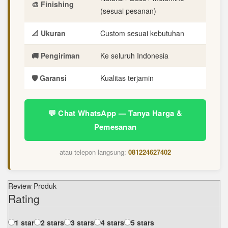
🎨 Finishing
(sesuai pesanan)
📐 Ukuran
Custom sesuai kebutuhan
🚚 Pengiriman
Ke seluruh Indonesia
🛡️ Garansi
Kualitas terjamin
💬 Chat WhatsApp — Tanya Harga &
Pemesanan
atau telepon langsung:
081224627402
Review Produk
Rating
1 star
2 stars
3 stars
4 stars
5 stars