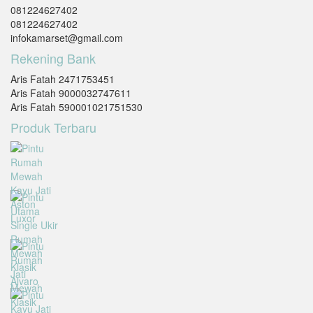
081224627402
081224627402
infokamarset@gmail.com
Rekening Bank
Aris Fatah 2471753451
Aris Fatah 9000032747611
Aris Fatah 590001021751530
Produk Terbaru