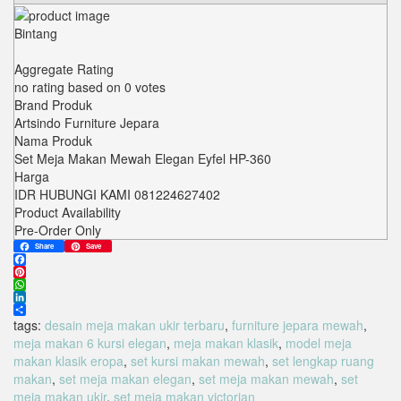
Bintang
Aggregate Rating
no rating
based on
0
votes
Brand Produk
Artsindo Furniture Jepara
Nama Produk
Set Meja Makan Mewah Elegan Eyfel HP-360
Harga
IDR
HUBUNGI KAMI 081224627402
Product Availability
Pre-Order Only
Share
Save
Facebook
Pinterest
WhatsApp
LinkedIn
Share
tags:
desain meja makan ukir terbaru
,
furniture jepara mewah
,
meja makan 6 kursi elegan
,
meja makan klasik
,
model meja
makan klasik eropa
,
set kursi makan mewah
,
set lengkap ruang
makan
,
set meja makan elegan
,
set meja makan mewah
,
set
meja makan ukir
,
set meja makan victorian