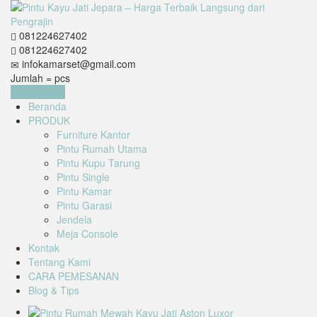
081224627402
081224627402
infokamarset@gmail.com
Jumlah =
pcs
Keranjang
Beranda
PRODUK
Furniture Kantor
Pintu Rumah Utama
Pintu Kupu Tarung
Pintu Single
Pintu Kamar
Pintu Garasi
Jendela
Meja Console
Kontak
Tentang Kami
CARA PEMESANAN
Blog & Tips