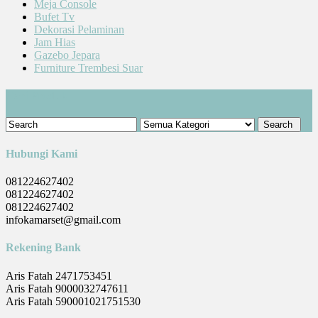
Meja Console
Bufet Tv
Dekorasi Pelaminan
Jam Hias
Gazebo Jepara
Furniture Trembesi Suar
Cari Produk
Hubungi Kami
081224627402
081224627402
081224627402
infokamarset@gmail.com
Rekening Bank
Aris Fatah 2471753451
Aris Fatah 9000032747611
Aris Fatah 590001021751530