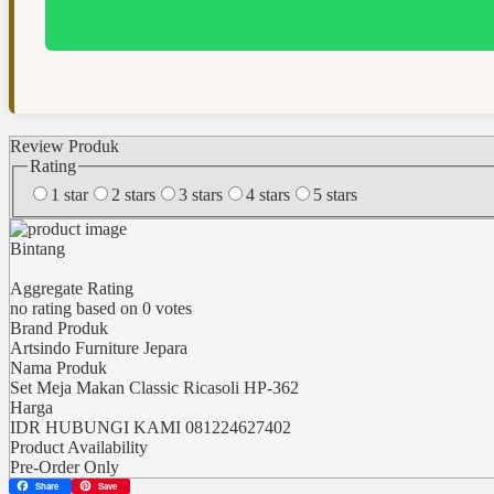
Review Produk
Rating
1 star
2 stars
3 stars
4 stars
5 stars
Bintang
Aggregate Rating
no rating
based on
0
votes
Brand Produk
Artsindo Furniture Jepara
Nama Produk
Set Meja Makan Classic Ricasoli HP-362
Harga
IDR
HUBUNGI KAMI 081224627402
Product Availability
Pre-Order Only
Share
Save