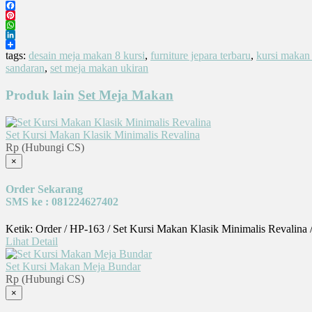
Facebook
Pinterest
WhatsApp
LinkedIn
Share
tags:
desain meja makan 8 kursi
,
furniture jepara terbaru
,
kursi makan 
sandaran
,
set meja makan ukiran
Produk lain
Set Meja Makan
Set Kursi Makan Klasik Minimalis Revalina
Rp (Hubungi CS)
×
Order Sekarang
SMS ke : 081224627402
Ketik: Order / HP-163 / Set Kursi Makan Klasik Minimalis Revalina
Lihat Detail
Set Kursi Makan Meja Bundar
Rp (Hubungi CS)
×