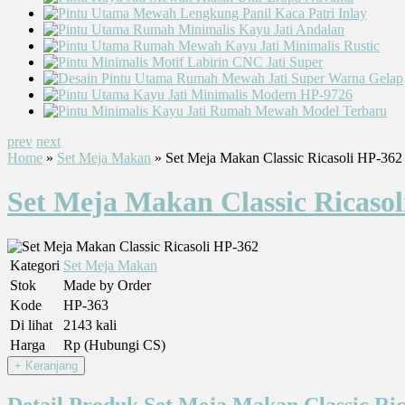
prev
next
Home
»
Set Meja Makan
» Set Meja Makan Classic Ricasoli HP-362
Set Meja Makan Classic Ricaso
Kategori
Set Meja Makan
Stok
Made by Order
Kode
HP-363
Di lihat
2143 kali
Harga
Rp (Hubungi CS)
Detail Produk Set Meja Makan Classic Ric