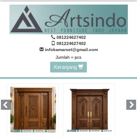
081224627402
081224627402
infokamarset@gmail.com
Jumlah =
pcs
Keranjang