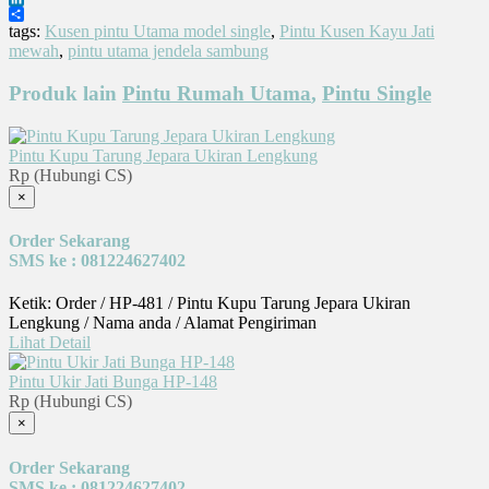
LinkedIn
Share
tags:
Kusen pintu Utama model single
,
Pintu Kusen Kayu Jati
mewah
,
pintu utama jendela sambung
Produk lain
Pintu Rumah Utama
,
Pintu Single
Pintu Kupu Tarung Jepara Ukiran Lengkung
Rp (Hubungi CS)
×
Order Sekarang
SMS ke : 081224627402
Ketik: Order / HP-481 / Pintu Kupu Tarung Jepara Ukiran
Lengkung / Nama anda / Alamat Pengiriman
Lihat Detail
Pintu Ukir Jati Bunga HP-148
Rp (Hubungi CS)
×
Order Sekarang
SMS ke : 081224627402