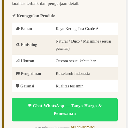
kualitas terbaik dan pengerjaan detail.
✅ Keunggulan Produk:
🪵 Bahan
Kayu Kering Tua Grade A
Natural / Duco / Melamine (sesuai
🎨 Finishing
pesanan)
📐 Ukuran
Custom sesuai kebutuhan
🚚 Pengiriman
Ke seluruh Indonesia
🛡️ Garansi
Kualitas terjamin
💬 Chat WhatsApp — Tanya Harga &
Pemesanan
atau telepon langsung:
081224627402