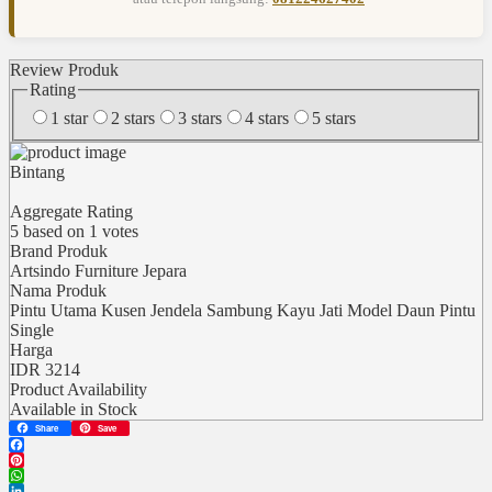
Review Produk
Rating
1 star
2 stars
3 stars
4 stars
5 stars
Bintang
Aggregate Rating
5
based on
1
votes
Brand Produk
Artsindo Furniture Jepara
Nama Produk
Pintu Utama Kusen Jendela Sambung Kayu Jati Model Daun Pintu
Single
Harga
IDR
3214
Product Availability
Available in Stock
Share
Save
Facebook
Pinterest
WhatsApp