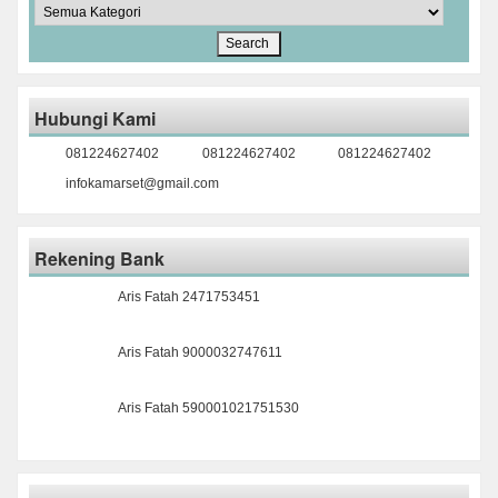
Hubungi Kami
081224627402
081224627402
081224627402
infokamarset@gmail.com
Rekening Bank
Aris Fatah 2471753451
Aris Fatah 9000032747611
Aris Fatah 590001021751530