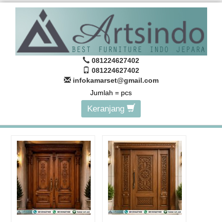
081224627402
081224627402
infokamarset@gmail.com
Jumlah =
pcs
Keranjang