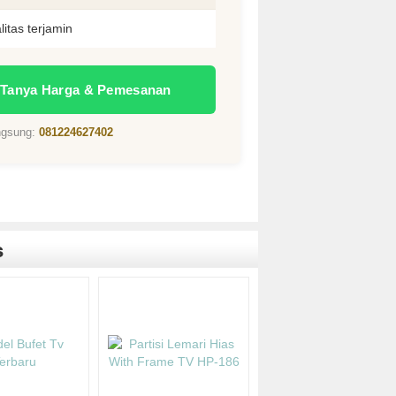
litas terjamin
 Tanya Harga & Pemesanan
angsung:
081224627402
App
edIn
hare
s