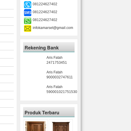
081224627402
081224627402
081224627402
infokamarset@gmail.com
Rekening Bank
Aris Fatah
2471753451
Aris Fatah
9000032747611
Aris Fatah
590001021751530
Produk Terbaru