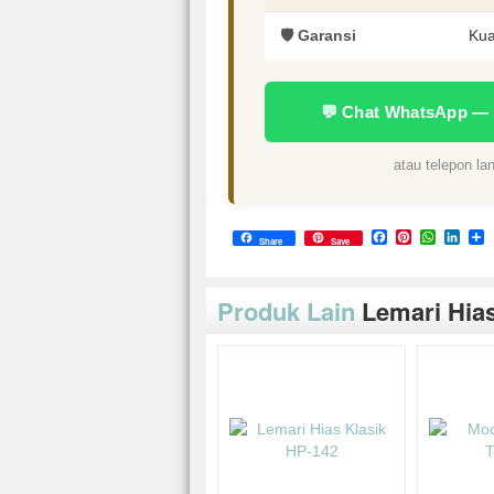
🛡️ Garansi
Kua
💬 Chat WhatsApp —
atau telepon l
Facebook
Pinterest
Whats
Link
S
Share
Save
Produk Lain
Lemari Hia