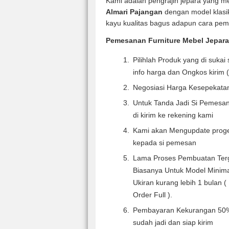
Kami adalah pengrajin jepara yang 
Almari Pajangan
dengan model klasi
kayu kualitas bagus adapun cara pem
Pemesanan Furniture Mebel Jepara
Pilihlah Produk yang di suka
info harga dan Ongkos kirim ( 
Negosiasi Harga Kesepekata
Untuk Tanda Jadi Si Pemesa
di kirim ke rekening kami
Kami akan Mengupdate proge
kepada si pemesan
Lama Proses Pembuatan Terg
Biasanya Untuk Model Minima
Ukiran kurang lebih 1 bulan (
Order Full ).
Pembayaran Kekurangan 50% 
sudah jadi dan siap kirim