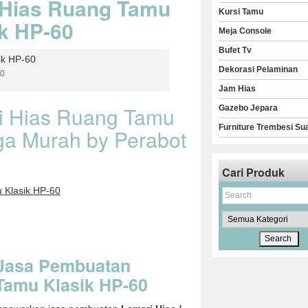
 Hias Ruang Tamu
Kursi Tamu
ik HP-60
Meja Console
Bufet Tv
Dekorasi Pelaminan
60
Jam Hias
ri Hias Ruang Tamu
Gazebo Jepara
Furniture Trembesi Su
ga Murah by Perabot
Cari Produk
 Klasik HP-60
Jasa Pembuatan
Tamu Klasik HP-60