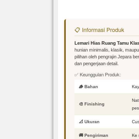
📋 Informasi Produk
Lemari Hias Ruang Tamu Klas
hunian minimalis, klasik, maup
pilihan oleh pengrajin Jepara b
dan pengerjaan detail.
✅ Keunggulan Produk:
🪵 Bahan
Kay
Nat
🎨 Finishing
pes
📐 Ukuran
Cus
🚚 Pengiriman
Ke 