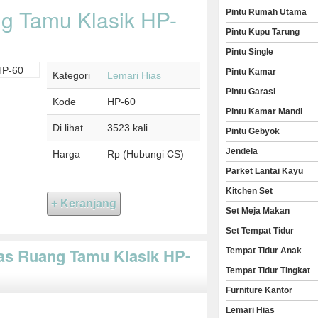
g Tamu Klasik HP-
Pintu Rumah Utama
Pintu Kupu Tarung
Pintu Single
Pintu Kamar
Kategori
Lemari Hias
Pintu Garasi
Kode
HP-60
Pintu Kamar Mandi
Di lihat
3523 kali
Pintu Gebyok
Jendela
Harga
Rp (Hubungi CS)
Parket Lantai Kayu
Kitchen Set
Set Meja Makan
Set Tempat Tidur
ias Ruang Tamu Klasik HP-
Tempat Tidur Anak
Tempat Tidur Tingkat
Furniture Kantor
Lemari Hias