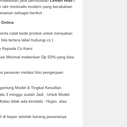
menawarkan jasa pembuatan
Lemari Hias /
k ukir minimalis modern yang berabahan
esanan sebagai berikut :
 Online
i serta catat kode produk untuk menyakan
bila tertera label hubungi cs )
n Kepada Cs Kami
nan Minimal meberikan Dp 50% yang bisa
s pesanan melalui foto pengerjaan
antung Model & Tingkat Kesulitan
lis 3 minggu sudah Jadi , Untuk Model
 Kalau tidak ada kendala : Hujan, atau
di bayar setelah barang pesananya