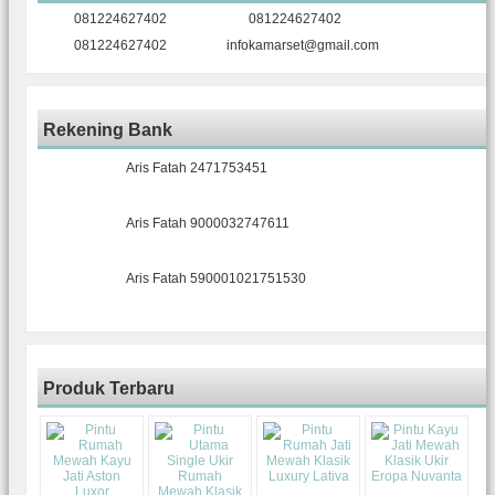
081224627402
081224627402
081224627402
infokamarset@gmail.com
Rekening Bank
Aris Fatah 2471753451
Aris Fatah 9000032747611
Aris Fatah 590001021751530
Produk Terbaru