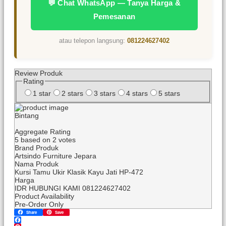
💬 Chat WhatsApp — Tanya Harga &
Pemesanan
atau telepon langsung:
081224627402
Review Produk
Rating
1 star
2 stars
3 stars
4 stars
5 stars
Bintang
Aggregate Rating
5
based on
2
votes
Brand Produk
Artsindo Furniture Jepara
Nama Produk
Kursi Tamu Ukir Klasik Kayu Jati HP-472
Harga
IDR
HUBUNGI KAMI 081224627402
Product Availability
Pre-Order Only
Share
Save