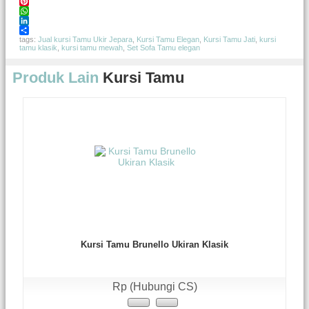
Facebook
Pinterest
WhatsApp
LinkedIn
Share
tags:
Jual kursi Tamu Ukir Jepara
,
Kursi Tamu Elegan
,
Kursi Tamu Jati
,
kursi
tamu klasik
,
kursi tamu mewah
,
Set Sofa Tamu elegan
Produk Lain
Kursi Tamu
Kursi Tamu Brunello Ukiran Klasik
Rp (Hubungi CS)