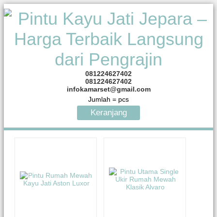
081224627402
081224627402
infokamarset@gmail.com
Jumlah =
pcs
Keranjang