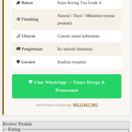
🪵 Bahan
Kayu Kering Tua Grade A
Natural / Duco / Melamine (sesuai
🎨 Finishing
pesanan)
📐 Ukuran
Custom sesuai kebutuhan
🚚 Pengiriman
Ke seluruh Indonesia
🛡️ Garansi
Kualitas terjamin
💬 Chat WhatsApp — Tanya Harga &
Pemesanan
atau telepon langsung:
081224627402
Review Produk
Rating