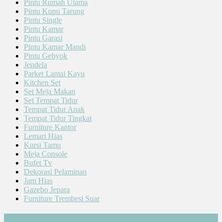
Pintu Rumah Utama
Pintu Kupu Tarung
Pintu Single
Pintu Kamar
Pintu Garasi
Pintu Kamar Mandi
Pintu Gebyok
Jendela
Parket Lantai Kayu
Kitchen Set
Set Meja Makan
Set Tempat Tidur
Tempat Tidur Anak
Tempat Tidur Tingkat
Furniture Kantor
Lemari Hias
Kursi Tamu
Meja Console
Bufet Tv
Dekorasi Pelaminan
Jam Hias
Gazebo Jepara
Furniture Trembesi Suar
Cari Produk