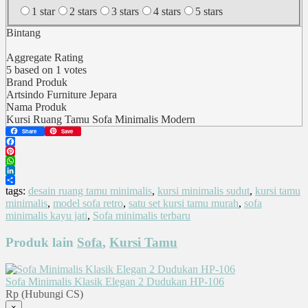
1 star
2 stars
3 stars
4 stars
5 stars
Bintang
Aggregate Rating
5
based on
1
votes
Brand Produk
Artsindo Furniture Jepara
Nama Produk
Kursi Ruang Tamu Sofa Minimalis Modern
Share
Save
Facebook
Pinterest
WhatsApp
LinkedIn
Share
tags:
desain ruang tamu minimalis
,
kursi minimalis sudut
,
kursi tamu
minimalis
,
model sofa retro
,
satu set kursi tamu murah
,
sofa
minimalis kayu jati
,
Sofa minimalis terbaru
Produk lain
Sofa
,
Kursi Tamu
Sofa Minimalis Klasik Elegan 2 Dudukan HP-106
Rp (Hubungi CS)
×