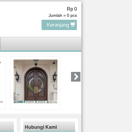
Rp 0
Jumlah =
0
pcs
Keranjang
Hubungi Kami