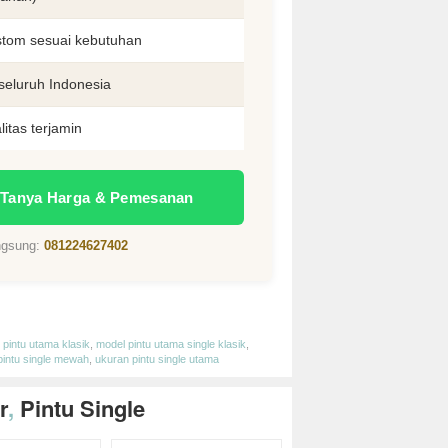
tom sesuai kebutuhan
seluruh Indonesia
litas terjamin
 Tanya Harga & Pemesanan
angsung:
081224627402
App
edIn
hare
pintu utama klasik
,
model pintu utama single klasik
,
pintu single mewah
,
ukuran pintu single utama
r
,
Pintu Single