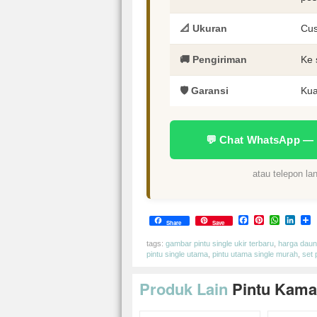
📐 Ukuran
Cus
🚚 Pengiriman
Ke 
🛡️ Garansi
Kua
💬 Chat WhatsApp —
atau telepon l
Facebook
Pinterest
Whats
Link
S
Share
Save
tags:
gambar pintu single ukir terbaru
,
harga daun 
pintu single utama
,
pintu utama single murah
,
set 
Produk Lain
Pintu Kama