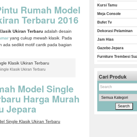
Pintu Rumah Model
Kursi Tamu
Meja Console
kiran Terbaru 2016
Bufet Tv
lasik Ukiran Terbaru
adalah desain
Dekorasi Pelaminan
amar
yang cukup mewah klasik. Pada
Jam Hias
an ada sedikit motif cantk pada bagian
Gazebo Jepara
Furniture Trembesi Su
ngle Klasik Ukiran Terbaru
Cari Produk
mah Model Single
erbaru Harga Murah
tu Jepara
l Single Klasik Ukiran Terbaru