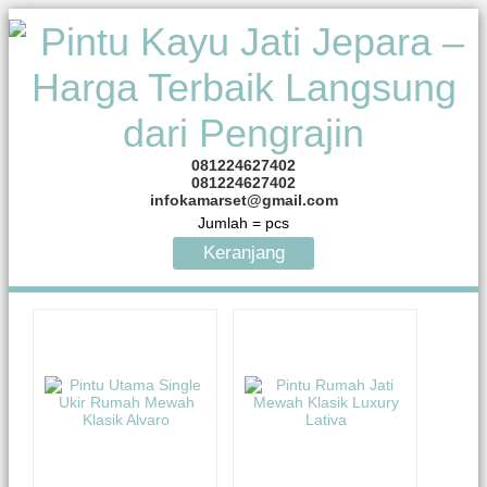
081224627402
081224627402
infokamarset@gmail.com
Jumlah =
pcs
Keranjang