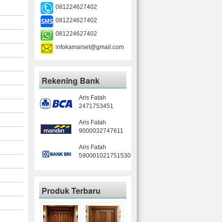
081224627402
081224627402
081224627402
infokamarset@gmail.com
Rekening Bank
Aris Fatah
2471753451
Aris Fatah
9000032747611
Aris Fatah
590001021751530
Produk Terbaru