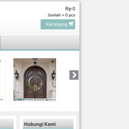
Rp 0
Jumlah =
0
pcs
Keranjang
Hubungi Kami