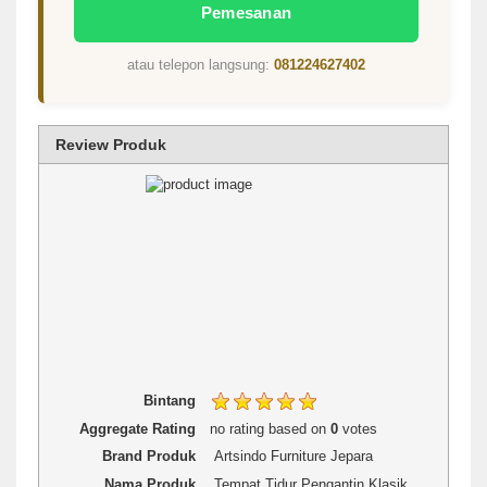
Pemesanan
atau telepon langsung:
081224627402
Review Produk
1 star
2 stars
3 stars
4 stars
5 stars
Rating
Bintang
Aggregate Rating
no rating
based on
0
votes
Brand Produk
Artsindo Furniture Jepara
Nama Produk
Tempat Tidur Pengantin Klasik