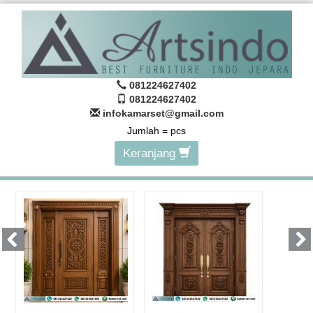
081224627402
081224627402
infokamarset@gmail.com
Jumlah =
pcs
Keranjang