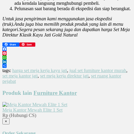
ada kendala langsung menghubungi pembeli.
Pelunasan saat barang berada di ekspedisi dan siap berangkat.
Untuk jasa pengiriman kami menggunakan jasa ekspedisi
(truk).
Anda juga bisa memilih produk produk yang lain di menu
kategori.S
egera pesan sekarang juga dan dapatkan harga Set Meja
Direktur Klasik Kayu Jati Gold Natural
Share
Save
Facebook
Pinterest
WhatsApp
LinkedIn
Share
tags:
harga set meja kerja kayu jati
,
jual set furniture kantor murah
,
set meja kantor jati
,
set meja kerja direktur jati
,
set ruang kantor
pejabat
Produk lain
Furniture Kantor
Meja Kantor Mewah Elite 1 Set
Rp (Hubungi CS)
×
Order Sekarang