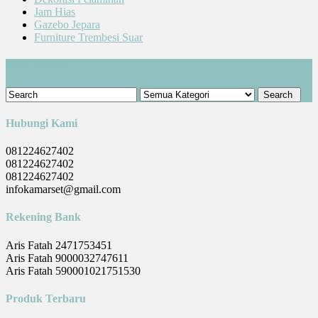
Jam Hias
Gazebo Jepara
Furniture Trembesi Suar
Cari Produk
Hubungi Kami
081224627402
081224627402
081224627402
infokamarset@gmail.com
Rekening Bank
Aris Fatah 2471753451
Aris Fatah 9000032747611
Aris Fatah 590001021751530
Produk Terbaru