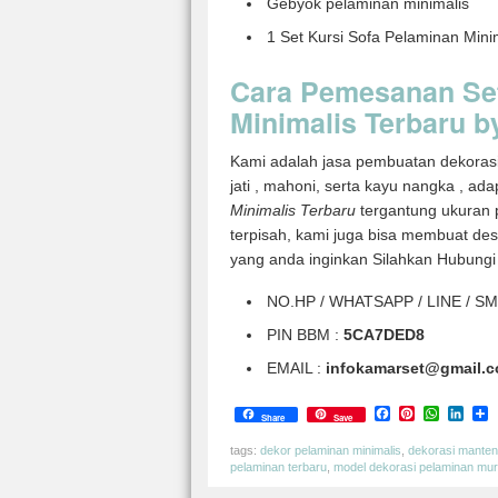
Gebyok pelaminan minimalis
1 Set Kursi Sofa Pelaminan Mini
Cara Pemesanan Set
Minimalis Terbaru b
Kami adalah jasa pembuatan dekoras
jati , mahoni, serta kayu nangka , a
Minimalis Terbaru
tergantung ukuran 
terpisah, kami juga bisa membuat de
yang anda inginkan Silahkan Hubungi
NO.HP / WHATSAPP / LINE / SM
PIN BBM :
5CA7DED8
EMAIL :
infokamarset@gmail.
Facebook
Pinterest
Whats
Link
S
Share
Save
tags:
dekor pelaminan minimalis
,
dekorasi manten
pelaminan terbaru
,
model dekorasi pelaminan mu