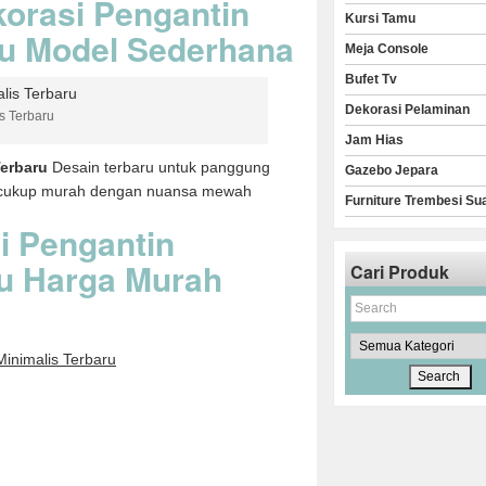
korasi Pengantin
Kursi Tamu
ru Model Sederhana
Meja Console
Bufet Tv
Dekorasi Pelaminan
s Terbaru
Jam Hias
Terbaru
Desain terbaru untuk panggung
Gazebo Jepara
g cukup murah dengan nuansa mewah
Furniture Trembesi Su
i Pengantin
ru Harga Murah
Cari Produk
Minimalis Terbaru