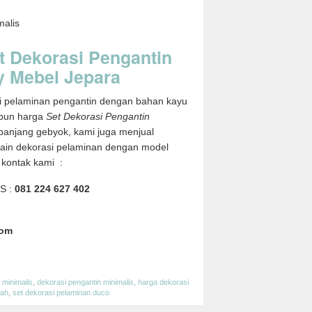
malis
 Dekorasi Pengantin
y Mebel Jepara
i pelaminan pengantin dengan bahan kayu
dapun harga
Set Dekorasi Pengantin
panjang gebyok, kami juga menjual
sain dekorasi pelaminan dengan model
 kontak kami :
S :
081 224 627 402
com
App
edIn
hare
 minimalis
,
dekorasi pengantin minimalis
,
harga dekorasi
rah
,
set dekorasi pelaminan duco