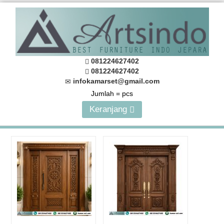
081224627402
081224627402
infokamarset@gmail.com
Jumlah =
pcs
Keranjang