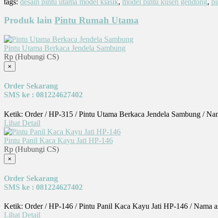
Share
tags:
desain pintu utama model klasik
,
model pintu kusen gendong
,
pi
Produk lain
Pintu Rumah Utama
Pintu Utama Berkaca Jendela Sambung
Rp (Hubungi CS)
×
Order Sekarang
SMS ke : 081224627402
Ketik: Order / HP-315 / Pintu Utama Berkaca Jendela Sambung / Na
Lihat Detail
Pintu Panil Kaca Kayu Jati HP-146
Rp (Hubungi CS)
×
Order Sekarang
SMS ke : 081224627402
Ketik: Order / HP-146 / Pintu Panil Kaca Kayu Jati HP-146 / Nama 
Lihat Detail