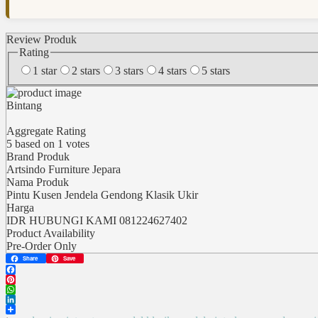
Review Produk
Rating
1 star
2 stars
3 stars
4 stars
5 stars
Bintang
Aggregate Rating
5
based on
1
votes
Brand Produk
Artsindo Furniture Jepara
Nama Produk
Pintu Kusen Jendela Gendong Klasik Ukir
Harga
IDR
HUBUNGI KAMI 081224627402
Product Availability
Pre-Order Only
Share
Save
Facebook
Pinterest
WhatsApp
LinkedIn